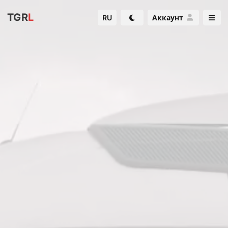
TGR
L
RU
Аккаунт